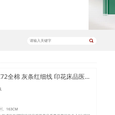
C40/133X72全棉 灰条红细线 印花床品医护面料
线
、163CM