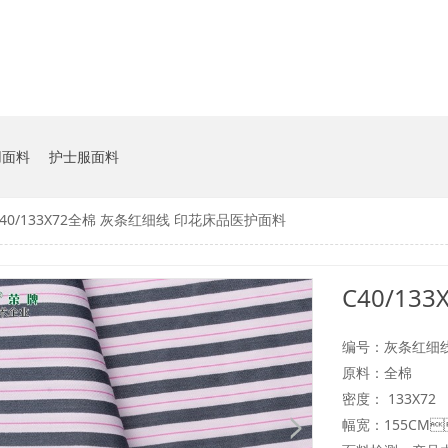
用面料
护士服面料
C40/133X72全棉 灰条红细线 印花床品医护面料
编号：灰条红细
原料：全棉
密度： 133X72
幅宽：155CM