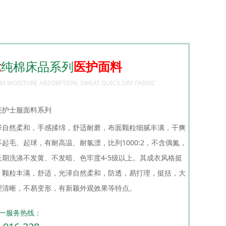
竞
纯棉床品系列
医护面料
M MOISTURE ABSORPTION, SWEAT QUICK DRY FABRIC
花护士服面料系列
自然柔和，手感揉绵，舒适耐磨，布面颗粒细腻丰满，干爽
不起毛、起球，有耐高温、耐氯漂，比列1000:2，不含偶氮，
洗涤不发黄、不发暗、色牢度4-5级以上。其成衣风格挺
，颗粒丰满，舒适，光泽自然柔和，防透，易打理，挺括，大
纹理清晰，不易变形，有新颖外观效果等特点。
一服务热线：