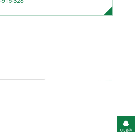
-916-328
D
QQ咨询