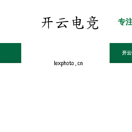
专
开云
关于