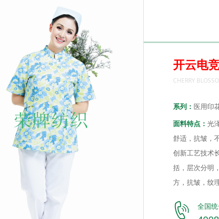
开云电
CHERRY BLOSSO
系列：
医用印
面料特点：
光泽
舒适，抗皱，
创新工艺技术长期
括，层次分明
方，抗皱，
全国统