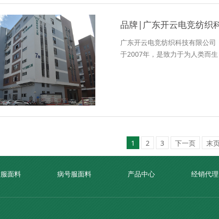
品牌|广东开云电竞纺织
广东开云电竞纺织科技有限公司
于2007年，是致力于为人类而生
1
2
3
下一页
末
术服面料
病号服面料
产品中心
经销代理