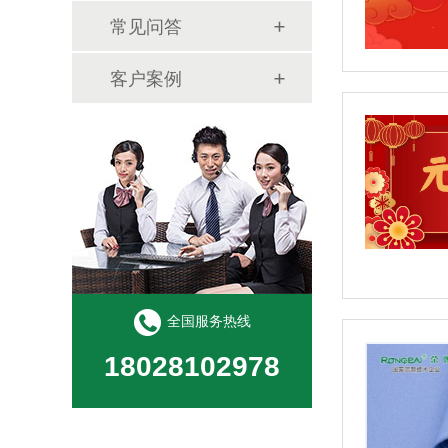
常见问答
客户案例
全国服务热线
18028102978