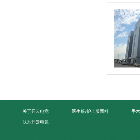
关于开云电竞
医生服/护士服面料
手
联系开云电竞