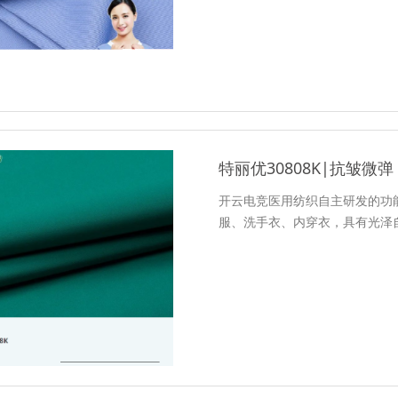
特丽优30808K|抗皱微弹
开云电竞医用纺织自主研发的功
服、洗手衣、内穿衣，具有光