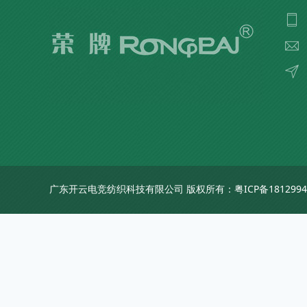
广东开云电竞纺织科技有限公司 版权所有：
粤ICP备181299