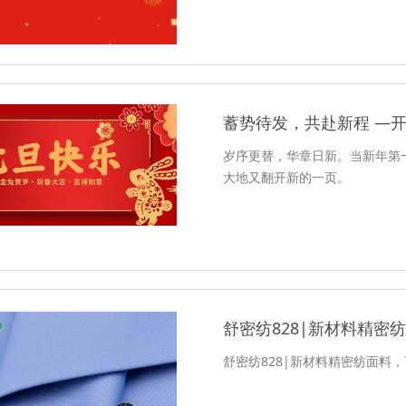
蓄势待发，共赴新程 —
岁序更替，华章日新。当新年第
大地又翻开新的一页。
舒密纺828|新材料精密纺
舒密纺828|新材料精密纺面料