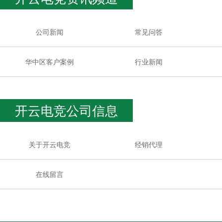
公司新闻
常见问答
华中区客户案例
行业新闻
开云电竞公司信息
关于开云电竞
经销代理
在线留言