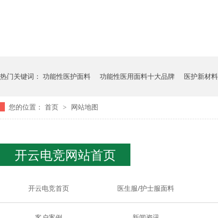
热门关键词：
功能性医护面料
功能性医用面料十大品牌
医护新材料
您的位置：
首页
网站地图
>
开云电竞网站首页
开云电竞首页
医生服/护士服面料
客户案例
新闻资讯